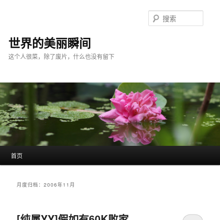
跳
跳
至
至
搜
主
副
索
内
内
世界的美丽瞬间
容
容
这个人很菜，除了废片，什么也没有留下
区
区
域
域
主
首页
页
月度归档：
2006年11月
[纯属YY]假如有60K败家