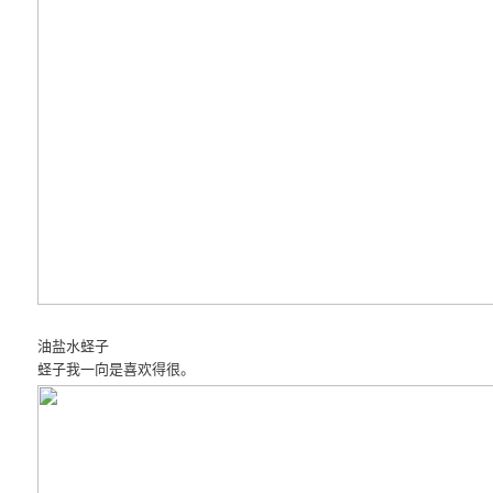
油盐水蛏子
蛏子我一向是喜欢得很。