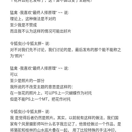
猛禽 -我喜欢“最终人择原理” ~~ 说:
理论上，这种做法是不对的
至少我是不赞成
而且我不认为这样的情况可能出好片
令狐虫|小令狐太胖~ 说:
对不对我们先不讨论，我们讨论的是，最后发布的那个能不能称之
为“照片”
猛禽 -我喜欢“最终人择原理” ~~ 说:
可以
至少是照片的一部分
我所说的不改变主题的意思是这样的：
在一张花的照片上，可以PS上一只蝴蝶作为衬托
但是不能PS上一个MT，把花作衬托
令狐虫|小令狐太胖~ 说:
我 是觉得后者仍然是照片。其实，以前就有这样的做法，我们国
家有个风景摄影师叫什么名字我忘记了，他曾经做过一个作品，是
将骆驼和桂林的山水底片叠在一起， 用了比较特殊的手法冲印，