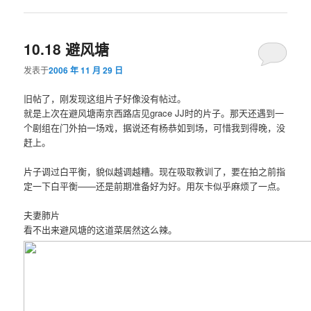
10.18 避风塘
发表于
2006 年 11 月 29 日
旧帖了，刚发现这组片子好像没有帖过。
就是上次在避风塘南京西路店见grace JJ时的片子。那天还遇到一
个剧组在门外拍一场戏，据说还有杨恭如到场，可惜我到得晚，没
赶上。
片子调过白平衡，貌似越调越糟。现在吸取教训了，要在拍之前指
定一下白平衡——还是前期准备好为好。用灰卡似乎麻烦了一点。
夫妻肺片
看不出来避风塘的这道菜居然这么辣。