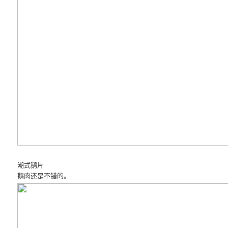
潮式鹅片
鹅肉还是不错的。