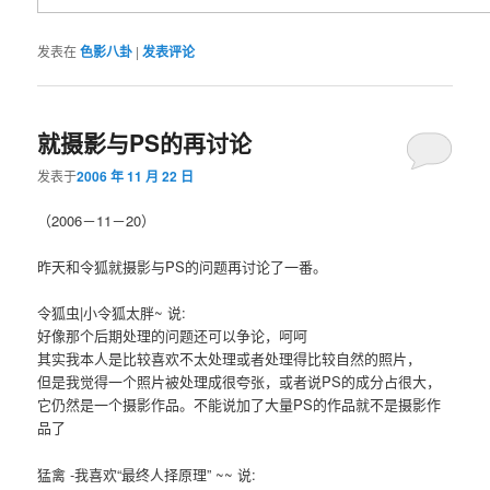
发表在
色影八卦
|
发表评论
就摄影与PS的再讨论
发表于
2006 年 11 月 22 日
（2006－11－20）
昨天和令狐就摄影与PS的问题再讨论了一番。
令狐虫|小令狐太胖~ 说:
好像那个后期处理的问题还可以争论，呵呵
其实我本人是比较喜欢不太处理或者处理得比较自然的照片，
但是我觉得一个照片被处理成很夸张，或者说PS的成分占很大，
它仍然是一个摄影作品。不能说加了大量PS的作品就不是摄影作
品了
猛禽 -我喜欢“最终人择原理” ~~ 说: