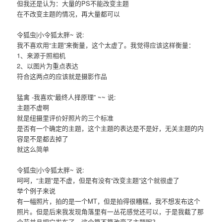
但我还是认为：大量的PS不能改变主题
在不改变主题的情况，再大量都可以
令狐虫|小令狐太胖~ 说:
我不喜欢用“主题”来衡量，这个太虚了。我觉得应该这样衡量：
1、来源于照相机
2、以图片为重点表达
符合这两点的应该就是摄影作品
猛禽 -我喜欢“最终人择原理” ~~ 说:
主题不虚啊
就是纽摄里评价好照片的三个标准
是否有一个确定的主题，这个主题的表达是不是好，无关主题的内
容是不是都去掉了
就这么简单
令狐虫|小令狐太胖~ 说:
呵呵，“主题”是不虚，但是有没有“改变主题”这个就很虚了
举个例子来说
有一幅照片，拍的是一个MT，但是拍得很糟糕，我不想发布这个
照片。但是后来我发现角落里有一丛花感觉还可以，于是我截了那
个花并且把它发布了，这个算不算改变了主题呢？