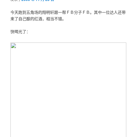
今天跑到五角场的翔明轩跟一帮ＦＢ分子ＦＢ。其中一位达人还带
来了自己酿的红酒，相当不错。
快喝光了：