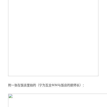
附一张在饭店里拍的（宁为瓦全ＭＭ与饭店的厨师长）：