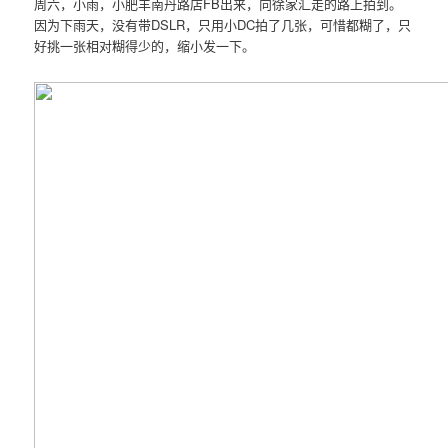
周六，小雨，小肥羊南丹路店FB出来，向徐家汇走的路上拍到。
因为下雨天，没有带DSLR，只用小DC拍了几张，可惜都糊了，只
好挑一张相对糊得少的，缩小发一下。