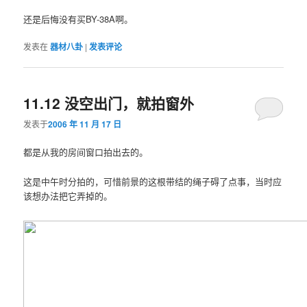
还是后悔没有买BY-38A啊。
发表在
器材八卦
|
发表评论
11.12 没空出门，就拍窗外
发表于
2006 年 11 月 17 日
都是从我的房间窗口拍出去的。
这是中午时分拍的，可惜前景的这根带结的绳子碍了点事，当时应
该想办法把它弄掉的。