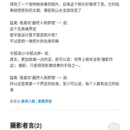
得到了一个很特殊效果的照片，后来这个照片好像得了奖。它的结
果就把原先的主题：骆驼和山水全部改变了
猛禽 -我喜欢“最终人择原理” ~~ 说:
这个还真难界定
那平面设计算不算是照片呢？
不过是把一堆照片拼出来的嘛
令狐虫|小令狐太胖~ 说:
其实，更加极端一点的话，就可以说：世界上根本没有“摄影作
品”。摄影，只是得到影像结果的手段之一。
猛禽 -我喜欢“最终人择原理” ~~ 说:
所以还是需要一个界定的标准，至少可以说，每个人都有自己的标
准
发表在
技术八卦
|
发表评论
摄影者言(2)