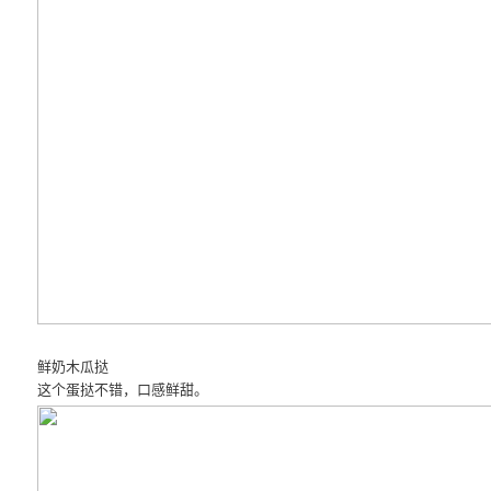
鲜奶木瓜挞
这个蛋挞不错，口感鲜甜。