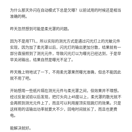
为什么那天外闪在自动模式下总是欠曝？以前试用的时候还是相当
准确的啊。
昨天忽然想到可能是柔光罩的问题。
因为不是用TTL，所以实际的测光方式是通过闪光灯上的光敏元件
实现，因为加了柔光罩以后，闪光灯的输出更加分散，结果就有一
部分直接照到了测光元件，导致闪光灯以为曝光已经达到，于是早
早关闭输出，结果自然是曝光不足了。
昨天晚上特地试了一下，不用柔光罩果然曝光准确，但总不能因此
就不用了吧。
开始想用一些纸片隔在测光元件与柔光罩之间，但效果并不理想。
经过反复试验以后发现，把灯头向上45度以上，柔光罩的散光就不
会再照到测光元件上了，而且可以利用屋顶实现跳灯的效果。只是
这样用的话输出功率就要大不少，回电时间就长了，而且也更费
电。
能解决就好。