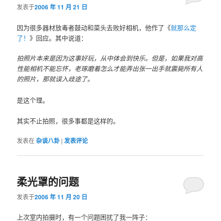
发表于
2006 年 11 月 21 日
因为很多器材放毒者鼓动和菜头去败好相机，他作了《
就那么定
了！
》回应。其中说道：
拍照片本来是因为这事好玩，从中体会到快乐。但是，如果我对高
性能相机不能忘怀，老琢磨着怎么才能弄出张一出手就震毙所有人
的照片，那就误入歧途了。
是这个理。
其实不止拍照，很多事都是这样的。
发表在
杂谈八卦
|
发表评论
柔光罩的问题
发表于
2006 年 11 月 20 日
上次室内拍摄时，有一个问题困扰了我一阵子：