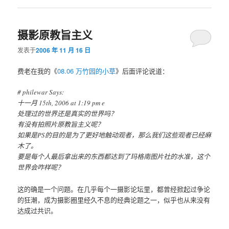
摄影原教旨主义
发表于
2006 年 11 月 16 日
费老在我的《
08.06 万竹园的小草
》后面评论说道：
# philewar Says:
十一月 15th, 2006 at 1:19 pm e
处理过的世界还是真实的世界吗？
有没有拍照片原教旨主义呢？
如果是PS的目的是为了更好地触动观者，那么我们这些观者已经麻
木了。
要是每个人最后拿出来的东西都达到了玛格南图片社的水准，这个
世界会咋样呢？
这的确是一个问题。在几乎每个一摄影论坛里，都曾经掀起过争论
的狂潮，成为摄影圈里经久不息的经典论题之一，似乎也从来没有
达成过共识。