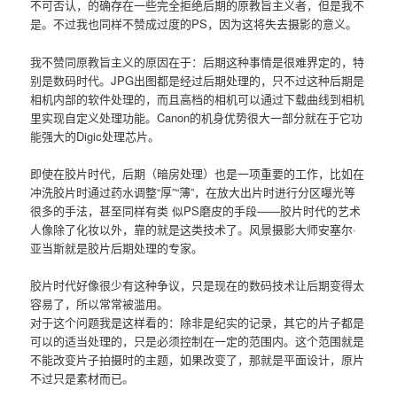
不可否认，的确存在一些完全拒绝后期的原教旨主义者，但是我不
是。不过我也同样不赞成过度的PS，因为这将失去摄影的意义。
我不赞同原教旨主义的原因在于：后期这种事情是很难界定的，特
别是数码时代。JPG出图都是经过后期处理的，只不过这种后期是
相机内部的软件处理的，而且高档的相机可以通过下载曲线到相机
里实现自定义处理功能。Canon的机身优势很大一部分就在于它功
能强大的Digic处理芯片。
即使在胶片时代，后期（暗房处理）也是一项重要的工作，比如在
冲洗胶片时通过药水调整“厚”“薄”，在放大出片时进行分区曝光等
很多的手法，甚至同样有类 似PS磨皮的手段——胶片时代的艺术
人像除了化妆以外，靠的就是这类技术了。风景摄影大师安塞尔·
亚当斯就是胶片后期处理的专家。
胶片时代好像很少有这种争议，只是现在的数码技术让后期变得太
容易了，所以常常被滥用。
对于这个问题我是这样看的：除非是纪实的记录，其它的片子都是
可以的适当处理的，只是必须控制在一定的范围内。这个范围就是
不能改变片子拍摄时的主题，如果改变了，那就是平面设计，原片
不过只是素材而已。