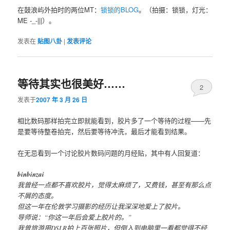
在鼓浪屿外拍时的两位MT：
锁锁的BLOG
。（拍摄：锁锁，灯光：
ME -_-|||）。
发表在
贴图八卦
|
发表评论
等待其实也很美好……
2
发表于
2007 年 3 月 26 日
相比数码那样拍完立即就能看到，胶片多了一个等待的过程——先
是要等待整卷拍完，然后要等待冲洗，最后才能看到结果。
在无忌看到一个讨论胶片数码问题的月经贴，其中有人回复道：
binbinzai
我曾经一点都不喜欢胶片，觉得太麻烦了，又费钱，甚至有那么点
不屑的态度。
但这一年在伦敦学习摄影的经历让我深深地爱上了胶片。
导师说：“你这一年后会爱上胶片的。”
我曾旅游用DSLR拍上百张照片，但倒入到电脑里一看都觉得不经