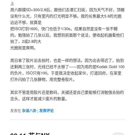
上
周六群摸5D+300/2.8后，跟他们去港汇扫街，因为天气不好，顶棚
没有什么光，只有室内的灯光明显不够。我的长焦最大5.6的光圈
远远不够，就算是
把ISO打到1600，快门也低于1/30s。结果自然是没有一张不糊
的。勉强拍了几张以后，我想到前面那个说法，便收起机器看他们
拍了，2或2.8的大
光圈就是爽啊。
周日拿了胶片出去拍时，也是一样的想法。因为出去得迟了，拍到
还剩两三张时，光线已经不太够了——因为用的是Kodak Gold 100
的负片，ISO只有100。于是我决定收起家伙，打道回府，在家里
打外闪拍了几张静物，用完整卷胶片。
其实不管是用胶片还是数码，关键还是自己要能够打消勉强去拍的
念头，这样才能减少废片的数量。
发表在
杂谈八卦
|
发表评论