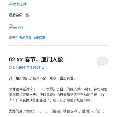
最后自曝一张。
发表在
技术八卦
|
6
条回复
02.xx 春节，厦门人像
发表于
2007 年 3 月 27 日
对于拍人像还是技术不足，所以一直没有发。
刚才跟令狐讨论了一下，觉得还是自己的镜头感不够好，经常需要
拿起相机取景半天。所以只能拍拍风景静物这些不动的目标，拍
人？什么表情动作都错过了。唉，还是需要多加练习啊。
大姑的片子两组：
一
、
二
。（拍摄：锁锁＆ME，后期：小侃）。