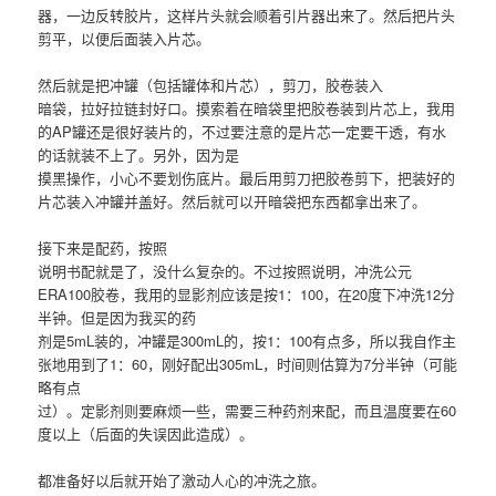
器，一边反转胶片，这样片头就会顺着引片器出来了。然后把片头
剪平，以便后面装入片芯。
然后就是把冲罐（包括罐体和片芯），剪刀，胶卷装入
暗袋，拉好拉链封好口。摸索着在暗袋里把胶卷装到片芯上，我用
的AP罐还是很好装片的，不过要注意的是片芯一定要干透，有水
的话就装不上了。另外，因为是
摸黑操作，小心不要划伤底片。最后用剪刀把胶卷剪下，把装好的
片芯装入冲罐并盖好。然后就可以开暗袋把东西都拿出来了。
接下来是配药，按照
说明书配就是了，没什么复杂的。不过按照说明，冲洗公元
ERA100胶卷，我用的显影剂应该是按1：100，在20度下冲洗12分
半钟。但是因为我买的药
剂是5mL装的，冲罐是300mL的，按1：100有点多，所以我自作主
张地用到了1：60，刚好配出305mL，时间则估算为7分半钟（可能
略有点
过）。定影剂则要麻烦一些，需要三种药剂来配，而且温度要在60
度以上（后面的失误因此造成）。
都准备好以后就开始了激动人心的冲洗之旅。