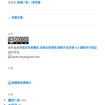
发表在
贴图八卦
|
1
条回复
文
←
早期文章
章
导
航
公告
本作品采用
知识共享署名-非商业性使用-相同方式共享 4.0 国际许可协议
进行许可。
订阅
分类
器材八卦
(49)
大运河
(5)