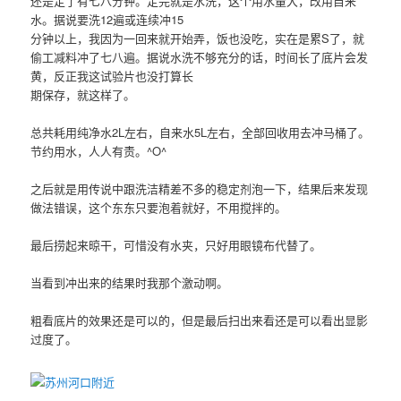
还是定了有七八分钟。定完就是水洗，这个用水量大，改用自来
水。据说要洗12遍或连续冲15
分钟以上，我因为一回来就开始弄，饭也没吃，实在是累S了，就
偷工减料冲了七八遍。据说水洗不够充分的话，时间长了底片会发
黄，反正我这试验片也没打算长
期保存，就这样了。
总共耗用纯净水2L左右，自来水5L左右，全部回收用去冲马桶了。
节约用水，人人有责。^O^
之后就是用传说中跟洗洁精差不多的稳定剂泡一下，结果后来发现
做法错误，这个东东只要泡着就好，不用搅拌的。
最后捞起来晾干，可惜没有水夹，只好用眼镜布代替了。
当看到冲出来的结果时我那个激动啊。
粗看底片的效果还是可以的，但是最后扫出来看还是可以看出显影
过度了。