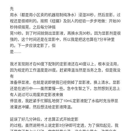
先
用水（都是用小区卖的机器现制纯净水）浸湿30秒，然后显影，过
程还是很顺利的。按照《纽摄》及别人的经验一步步地做：开始30
秒持续摇晃，之后每分钟摇
晃10秒。到了时间就倒出显影液，再换水洗30秒。因为显影剂是很
强的，这个时间还是在显影中，所以我是把这也算在7分半钟里
的。下一步应该定影了，但
是……
我才发现刚才在60度下配制的定影液还在40度以上，根本没法用，
因为规定的工作温度是20度。赶紧降温当然是当务之急，但是我没
有
准备停显液，也就是说即使我已经倒掉了显影液，换上清水，显影
还是在进行中——虽然要慢一些。急中生智之下，忽然想到无忌上
有人说过可以用废弃定影液来做
停显液，我赶紧手忙脚乱地倒了10mL定影液配了水临时充当停显
液灌进冲罐，然后想法给定影液降温。
延误了好几分钟后，才总算正式开始定影
的过程。虽然说明书上说定影3分钟即可定透，为了保险起见，我