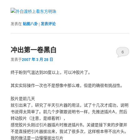
发表在
贴图八卦
|
发表评论
冲出第一卷黑白
6
发表于
2007 年 3 月 28 日
终于盼到气温达到20度以上，可以冲胶片了。
其实实际操作一次也不是想像中那么难，但是的确很有挑战性。
胶片是前几天
就引出来了，研究了半天引片器的用法，试了十几次才成功，说明
书说得太简单了。前几个步骤跟说明书一样，先推进插片A，然后
转动胶片（注意，是顺着转），
感觉胶片头刚过引片器插片时推进插片B。关键是接下来的步骤并
不是直接把引片器拔出来，我试了很多次，这样根本带不出片头。
我的做法是一边慢慢拔出引片