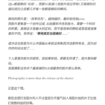
过ps都是数码”垃圾“，而那36张或12张胶片经过学校1万英磅的扫
描仪底扫之后都几乎每一张都是精彩的瞬间。
数码的照片是：“效率优先“，越快越好，最好拍完就print.
而胶片更象是一个创作过成, 从拍摄到冲洗到放大，需要一个时间
的积累。我想这才是最大的区别，而不是简单的颗粒或宽容度或像
素的不同。导师说：”
等待其实也很美好……
“
或许这也就是为什么中国画从来就没用象西洋话那样有名，因为创
作的时间太短了……
个人更喜欢胶片的感觉，但如果有钱，那都无所谓了，胶片数码都
玩。
但是摄影远非买个最高端的SLR或最贵的胶片那么简单。
Photography is more than the release of the shutter.
正是这个理。
那些总想打击胶片的人不过是因为不服气别人用胶片拍的片子比他
们用数码拍的好嘛。