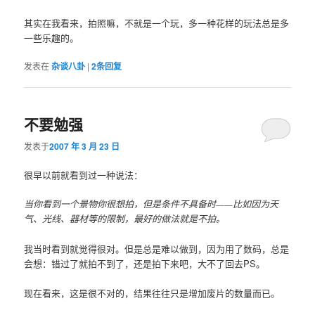
其实在我看来，拍照嘛，不就是一个玩，多一种花样的玩法总是多
一些乐趣的。
发表在
杂谈八卦
|
2
条回复
不要勉强
发表于
2007 年 3 月 23 日
很早以前就看到过一种说法：
当你看到一个景物你很想拍，但是条件不具备时——比如因为天
气、光线、器材等的限制，最好的做法就是不拍。
我当时看到就觉得很对。但是总是难以做到，因为用了数码，总是
会想：错过了就拍不到了，还是拍下来吧，大不了回去PS。
现在看来，这是很不对的，结果往往只是增加废片的数量而已。