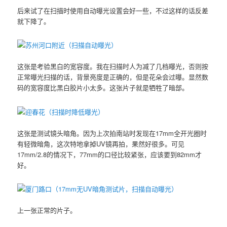
后来试了在扫描时使用自动曝光设置会好一些，不过这样的话反差
就下降了。
这张是考验黑白的宽容度。我在扫描时人为减了几档曝光，否则按
正常曝光扫描的话，背景亮度是正确的，但是花朵会过曝。显然数
码的宽容度比黑白胶片小太多。这张片子就是牺牲了暗部。
这张是测试镜头暗角。因为上次拍南站时发现在17mm全开光圈时
有轻微暗角，这次特地拿掉UV镜再拍，果然好很多。可见
17mm/2.8的情况下，77mm的口径比较紧张，应该要到82mm才
好。
上一张正常的片子。