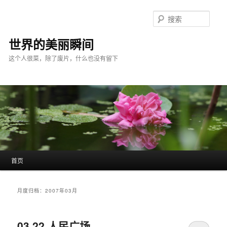
跳
跳
至
至
搜
主
副
索
内
内
世界的美丽瞬间
容
容
这个人很菜，除了废片，什么也没有留下
区
区
域
域
主
首页
页
月度归档：
2007年03月
03.22 人民广场