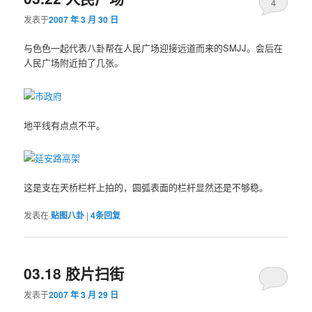
4
发表于
2007 年 3 月 30 日
与色色一起代表八卦帮在人民广场迎接远道而来的SMJJ。会后在
人民广场附近拍了几张。
地平线有点点不平。
这是支在天桥栏杆上拍的，圆弧表面的栏杆显然还是不够稳。
发表在
贴图八卦
|
4
条回复
03.18 胶片扫街
发表于
2007 年 3 月 29 日