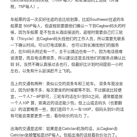
税，75P每人）。
车船票的话一次买好往返的会比较划算，比如Southwest往返的车
船票是 500P每人，但返程前要跟他们确认一下到Cagban码头的时
候，因为车船票 是不包含从酒店接送的，返程时需要自己打三轮
车（Tricycle）去Cagban码头找他们的工作人员，所以需要先联系
一下确认时间。可以打电话联系， 也可以到长滩找他们的服务
点，在S3码头附近有一个，主干公路边也有一个。因为电话很难
说清楚，而且电话费很贵，所以建议还是去找他们的服务点确认比
较 好。当然不确认直接过去也行，但最好比计划时间提前一小时
左右，以免有什么延误赶不上飞机。
岛上的交通有两种：类似公交的双条车和三轮车。 双条车我没坐
过，因为好像不多，每次要坐的时候都等不到，不过据说比较便
宜，一个人7－8P即可，三轮车的话在S1到S3之间，通常都是按
一个人10P 算，距离近的话还能少些。但上山或去码头（也要翻
山）的话要略贵一些，我们是四个人一车100P，但码头到S1的话
有可能会需要更贵一些，看你砍价的功力 了。
出海的交通是这样：如果是走Caticlan机场的话，从Cagban去
Caticlan坐螃蟹船是25P每人。包船出海的话就看砍价功力了。