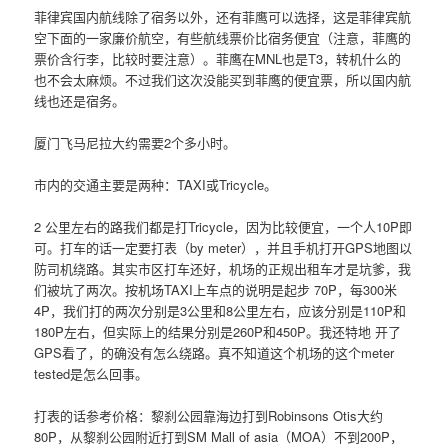
菲律宾国内航线除了宿务以外，还有菲鹰可以选择，这是菲律宾航
空下面的一家廉价航空，有些航线票价比宿务便宜（注意，菲鹰的
票价含行李，比较时要注意）。菲鹰在MNL也是T3，转机什么的
也不会太麻烦。不过我们这次没能买到菲鹰的便宜票，所以国内航
线也还是宿务。
厦门飞马尼拉大约需要2个多小时。
市内的交通主要是两种：TAXI或Tricycle。
2 公里左右的路我们都是打Tricycle，因为比较便宜，一个人10P即
可。打车的话一定要打表（by meter），并且手机打开GPS地图以
防司机绕路。其实市区打车还好，机场的正规出租车才是坑爹，我
们被坑了两次。按机场TAXI上车点的说明是起步 70P，每300米
4P，我们打的两次分别是3公里和8公里左右，应该分别是110P和
180P左右，但实际上的结果分别是260P和450P。我还特地 开了
GPS看了，的确没有怎么绕路。真不知道这个机场的这个meter
tested是怎么回事。
打表的话参考价格：黎刹公园靠海边打到Robinsons Otis大约
80P，从黎刹公园附近打到SM Mall of asia（MOA）不到200P，