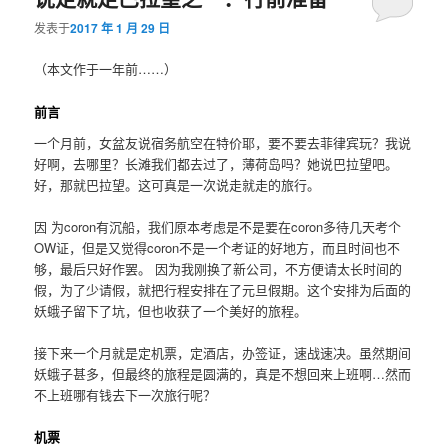
发表于
2017 年 1 月 29 日
（本文作于一年前……）
前言
一个月前，女盆友说宿务航空在特价耶，要不要去菲律宾玩？我说
好啊，去哪里？长滩我们都去过了，薄荷岛吗？她说巴拉望吧。
好，那就巴拉望。这可真是一次说走就走的旅行。
因 为coron有沉船，我们原本考虑是不是要在coron多待几天考个
OW证，但是又觉得coron不是一个考证的好地方，而且时间也不
够，最后只好作罢。 因为我刚换了新公司，不方便请太长时间的
假，为了少请假，就把行程安排在了元旦假期。这个安排为后面的
妖蛾子留下了坑，但也收获了一个美好的旅程。
接下来一个月就是定机票，定酒店，办签证，速战速决。虽然期间
妖蛾子甚多，但最终的旅程是圆满的，真是不想回来上班啊…然而
不上班哪有钱去下一次旅行呢？
机票