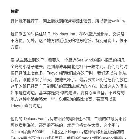
住宿
具体就不推荐了，网上能找到的通常都比较贵，所以建议walk in。
我们刚去的时候住M.R. Holidays Inn，在S1靠近最北端，交通略
不方便。另外，这个地方附近也没啥地方吃饭，特别是晚上，很不
方便。
要 从主路上到这里，需要从一个靠近Sea wind的很小很黑的拐几
个弯的小巷子进去，走到海滩再向北走相当一段才到。我们到的时
候已经晚上七点多，Tricycle把我们放在这里时，我们还以为 他坑
我们，跟他吵架了半天，把他气坏了。最后事实证明他把我们放在
这里的确已经是车子能到达的离酒店最近的地方。长滩这边的酒店
如果是在海边，基本都是类 似的走法，要有心理准备。不过有的
地方这种小路会略大一些，S3那边的路比较宽，甚至可以乘
Tricycle直到海边。
他们的 Deluxe/Family房带阳台的那种还不错，二楼的07号房阳台
可以看到海滩，还是很不错的，就是价格实在太贵，这个季节
Deluxe房要 5000P——相比之下Regency这种号称五星级酒店的
Deluxe房也不过6000多P而已。他们的Standard和Superior房很小