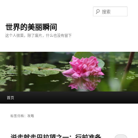
跳
跳
至
至
搜
主
副
索
内
内
世界的美丽瞬间
容
容
这个人很菜，除了废片，什么也没有留下
区
区
域
域
主
首页
页
标签归档：
攻略
说走就走巴拉望之一：行前准备