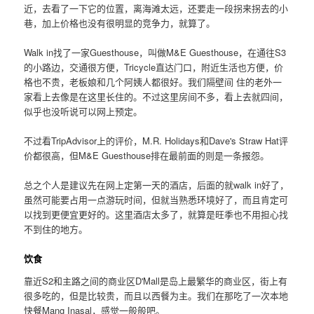
近，去看了一下它的位置，离海滩太远，还要走一段拐来拐去的小
巷，加上价格也没有很明显的竞争力，就算了。
Walk in找了一家Guesthouse，叫做M&E Guesthouse，在通往S3
的小路边，交通很方便，Tricycle直达门口，附近生活也方便，价
格也不贵，老板娘和几个阿姨人都很好。我们隔壁间 住的老外一
家看上去像是在这里长住的。不过这里房间不多，看上去就四间，
似乎也没听说可以网上预定。
不过看TripAdvisor上的评价，M.R. Holidays和Dave's Straw Hat评
价都很高，但M&E Guesthouse排在最前面的则是一条报怨。
总之个人是建议先在网上定第一天的酒店，后面的就walk in好了，
虽然可能要占用一点游玩时间，但就当熟悉环境好了，而且肯定可
以找到更便宜更好的。这里酒店太多了，就算是旺季也不用担心找
不到住的地方。
饮食
靠近S2和主路之间的商业区D'Mall是岛上最繁华的商业区，街上有
很多吃的，但是比较贵，而且以西餐为主。我们在那吃了一次本地
快餐Mang Inasal，感觉一般般吧。