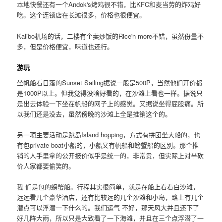
本地快餐还有一个Andok's烤鸡很不错，比KFC和麦当劳的炸鸡好
吃。这个连锁店在长滩很多，价格也很便宜。
Kalibo机场的话，二楼有个卖炒饭的Rice'n more不错，虽然份量不
多，但是价格便宜，味道也还行。
游玩
坐帆船看日落的Sunset Sailing据说一般是500P，当然他们开价都
是1000P以上。但我觉得没啥好看的，在沙滩上看也一样。据说只
是出去体验一下坐在帆船的网子上的感觉。又据说坐得屁股痛。所
以我们还是没去，虽然傍晚的沙滩上全是推销这个的。
另一项主要活动是跳岛Island hopping，方式有拼团坐大船的，也
有包private boat小船的，小船又有帆船和螃蟹船的区别。那个推
销的人手里拿的公开报价似乎是统一的，非常贵，但实际上对半砍
价人家都要偷笑的。
我 们是包的螃蟹船。行程其实很简单，就是在船上看看白沙滩，
远远看几个豪华酒店，还有比较远的几个沙滩和小岛，路上有几个
潜点可以浮潜一下什么的。我们运气 不好，那天风大并且还下了
好几阵大雨，所以只是大致看了一下海滩，并且在三个点浮潜了一