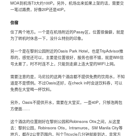
MOA到机场T3大约100P。另外，机场出来如果上架的话，需要交
一笔过路费，好像20P还是40P。
住宿
住了两个地方。一个是在机场附近的Pasay区，位置很偏僻，就是
为了转机时休息一下，没什么特别的印象。
另一个是在黎刹公园附近的Oasis Park Hotel，也是TripAdvisor推
荐的，感觉还可以，主要是位置很好，服务也很不错，就是Wifi信
号太差了，时不时连不上，只能到走廊上连大堂的WIFI上网。
需要注意的是，马尼拉的这两个酒店都不提供免费的饮用水，不知
道是不是惯例。不过Oasis还好，在check in时会送饮料券，可以
免费在大堂喝一杯饮料。
另外，Oasis不提供开水，需要在大堂买，一壶40P，只够泡两包
方便面……
这个酒店的位置刚好在黎刹公园和Robinsons Otis之间，从这里
去：黎刹公园，Robinsons Otis，Intramuros，SM Manila City等
地方，都在2公里范围内，叫个Tricycle几分钟就能到达，非常方