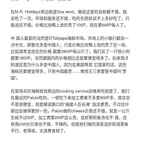
在M.R. Holidays旁边就是Sea wind，据说这里的自助餐不错，就
去吃了一次。环境和服务还不错，吃的东西就谈不上多好吃了，只
能说还不错。价格比攻略上说的贵了100P，现在要695P每人了。
中 国人最爱的当然是D'Talipapa海鲜市场。市场上的小贩们都会一
点中文，顾客也多是中国人，只是价格比攻略上说的贵了近一倍，
比如澳青龙现在的价格 都要2800P每公斤了。我们买了一只很小的
都要1800P。当然跟国内的价格相比还是要便宜得多了。后来我才
知道这里为什么多是中国人，因为在美国等其 它国家的话，这些
海鲜还要便宜得多，只有中国最贵……难怪王三表要管中国叫“贵
国”。
在菜场买好海鲜就找旁边的cooking service店做来吃就是了，我们
在最近的Paluto吃的，一顿吃下来加工费差不多要800P多，其实也
不是很便宜，但是据说路口的“福建人在长滩” 饭店更贵。不过估计
那边会做得更好一些。Paluto做的cheese贝类还不错，就是一公斤
生蚝不过50P，加工费要200P这么贵，龙虾粥和鱼汤也不 错，还
有用chili炒贝类也不错，不辣的。但是他们做的清蒸龙虾和清蒸鱼
不行，老得很，太浪费食材了。