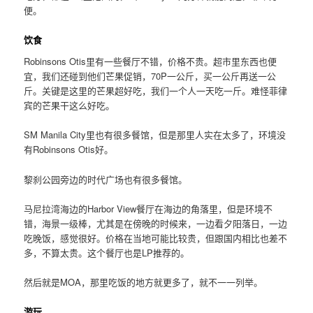
便。
饮食
Robinsons Otis里有一些餐厅不错，价格不贵。超市里东西也便
宜，我们还碰到他们芒果促销，70P一公斤，买一公斤再送一公
斤。关键是这里的芒果超好吃，我们一个人一天吃一斤。难怪菲律
宾的芒果干这么好吃。
SM Manila City里也有很多餐馆，但是那里人实在太多了，环境没
有Robinsons Otis好。
黎刹公园旁边的时代广场也有很多餐馆。
马尼拉湾海边的Harbor View餐厅在海边的角落里，但是环境不
错，海景一级棒，尤其是在傍晚的时候来，一边看夕阳落日，一边
吃晚饭，感觉很好。价格在当地可能比较贵，但跟国内相比也差不
多，不算太贵。这个餐厅也是LP推荐的。
然后就是MOA，那里吃饭的地方就更多了，就不一一列举。
游玩