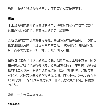
教训：看好全程机票价格再定，而且要定就要快速下手。
签证
本来以为留两周时间办签证足够了，毕竟厦门就有菲律宾领事馆，
这事应该比较简单，然而拖太迟结果出妖蛾子。
之所以没有定完机票就去办签证，是因为没有拍签证照片，以前我
都是用旧照片的，不过因为两年前去过一 次菲律宾，用过那张照
片，而菲领馆要求不能一样，只能等周末重拍。
虽然自己去办也可以，还能省点钱，但是毕竟要上班不方便，所以
拍完照还是找了个旅行社代办。结果因为我换了一本护照，旅行社
把材料送去以后，菲领馆说要提供有旧签证的旧护照，只能再发一
次快递，又因为快要到领馆的圣诞假期，怕来不及，多花了两百多
块 加急费——估计其实就是领馆工作人员想收点外快吧，然而没
有办法。
教训：一定要提早办签证。
路线规划