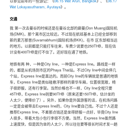
以参见前年的一些游记：《
06.15 Wat Arun, Bangkok
》、《
06.17
Wat Lokayasutharam, Ayutaya
》。
交通
我 第一次去曼谷的时候还是在曼谷北部的廊曼(Don Muang)国际机
场(DMK)，那个离市区比较近。不过现在航班基本上已经全部移到
新的素万那普(Suvarnabhumi)国际机场(BKK)，在市 区东部相当远
的地方。以前都是只能打车往来，车费少说要也250THB，现在估
计没有400THB是打不住了。还好现在通了地铁。
地铁有两 种，一种是City line，一种是Express line。路线是一样
的，都是从机场到市区的Phaya Thai站。不过City line中间会停几
个站，Express line是直达的。而前City line的车辆就是普通的地铁
车，Express line是类似碰悬浮那样的豪华车厢，位置很宽敞，椅
子很舒服，还有行李架。当然价格也不一样，City line全程只要
45THB，Express line则要90THB（原来还要150THB，估计坐的
人太少，便降价了）。另外，如果你是外国游客的话，在机场问路
一定是会被带去Express line的，City line要自己找。不过个人还是
推荐Express line，不差那点钱还是坐得舒服一点好，毕竟City line
人很多，带着大包小包行李很不方便。当然，Express line虽然路
上速度快，但是因为坐的人太少，所以往往要等很长时间才发一趟