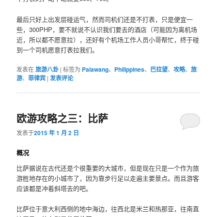
最后只好上出发层碰运气，然而司机们还是不打表，只是便宜一
些，300PHP，要不就说不认识我们要去的酒店（可能因为离机场
近，所以都不愿意拉），还好有个机场工作人员小哥帮忙，终于碰
到一个司机愿意打表拉我们。
发表在
旅游八卦
|
标签为
Palawang
、
Philippines
、
巴拉望
、
攻略
、
旅
游
、
菲律宾
|
发表评论
欧游攻略之三：比萨
发表于
2015 年 1 月 2 日
概况
比萨据说在古代还是个很重要的大城市，但是现在只是一个作为旅
游胜地存在的小城市了，因为靠步行足以走遍主要景点。而且游客
应该都是冲着斜塔去的吧。
比萨位于意大利西侧的地中海边，往西北是米兰和热那亚，往南直