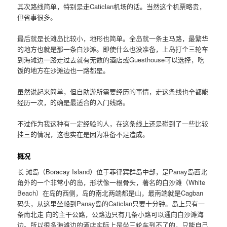
其次路线简单，特别是走Caticlan机场的话。当然这个机票略贵，
但省事很多。
最后就是长滩岛比较小，地形也简单。全岛就一条主马路，最繁华
的地方也就是那一条白沙滩。即使什么也没准备，上岛打个三轮车
到海滩边一路走过去就有无数的酒店或Guesthouse可以选择，吃
饭的地方在沙滩边也一路都是。
虽然说起来简单，但自助游所需要经历的事情，走这条线也全都能
经历一次，的确是最适合的入门线路。
不过作为我这种有一定经验的人，在这条线上还是碰到了一些比较
挂三的情况，这也实在是因为准备不足造成。
概况
长 滩岛（Boracay Island）位于菲律宾群岛中部，是Panay岛西北
角外的一个非常小的岛，形状像一根骨头，著名的白沙滩（White
Beach）在岛的西侧，岛的南北两端都是山，最南端就是Cagban
码头，从这里坐船到Panay岛的Caticlan只要十分钟。岛上只有一
条南北走 向的主干公路，公路边只有几条小路可以通向白沙滩海
边。所以很多海滩边的酒店实际上是坐三轮车到不了的，只能自己