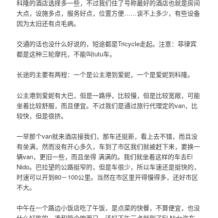
科隆的酒店选择多一些，不过我们住了号称最好的酒店也就是房间
大点，设施多点，服务好点，位置方便……谈不上多少，有些设备
因为太旧还有点毛病。
交通的话也没什么好说的，短途都是Tricycle走起。注意：菲律宾
都是这种三轮摩托，不能叫tutu车。
长途的主要有两程：一个是公主港到爱妮，一个是爱妮到科隆。
公主港到爱妮有大巴，但是一路停，比较慢，但是比较宽敞，可能
坐着比较舒服，而且便宜。不过我们是通过旅行代理定的van，比
较快，但是很挤。
一早那个van就来酒店接我们，那车还挺新，看上去不错，而且没
有坐满，然而没有开心多久，车到了市区我们就被赶下来，要换一
辆van，更旧一些，而且坐得 满满的。我们就坐着这样的车去El
Nido。巴拉望的公路挺窄的，但是车很少，所以车速还是挺快的，
时速可以开到80－100公里。当然在市区里开得慢得多，还好市区
不大。
中午在一个路边小饭店吃了午饭，是点菜的快餐，不算便宜，也没
什么好吃的，凑和管个饱而已。还好下午三点就到了El Nido汽车