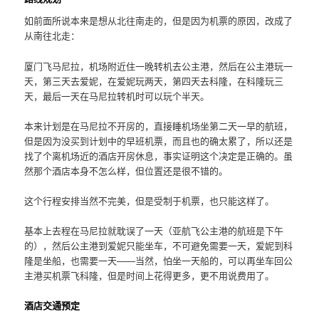
如前面所说本来是想从北往南走的，但是因为机票的原因，改成了
从南往北走：
厦门飞马尼拉，机场附近住一晚转机去公主港，然后在公主港玩一
天，第三天去爱妮，在爱妮玩两天，第四天去科隆，在科隆玩三
天，最后一天在马尼拉转机时可以玩个半天。
本来计划是在马尼拉不开房的，直接睡机场坐第二天一早的航班，
但是因为没买到计划中的早班机票，而且也的确太累了，所以还是
找了个离机场近的酒店开房休息，事实证明这个决定是正确的。虽
然那个酒店本身不怎么样，但位置还是很不错的。
这个行程安排当然不完美，但是受制于机票，也只能这样了。
基本上去程在马尼拉就耽误了一天（亚航飞公主港的航班是下午
的），然后公主港到爱妮只能坐车，不可避免需要一天，爱妮到科
隆是坐船，也需要一天——当然，怕坐一天船的，可以再坐车回公
主港买机票飞科隆，但是时间上花得更多，更不用说费用了。
酒店交通预定