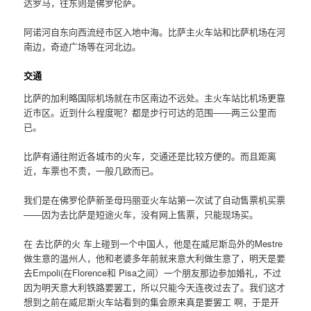
达罗马，往东则是佛罗伦萨。
阿诺河自东向西流经市区入地中海。比萨主火车站和比萨机场在河
南边，奇迹广场等在河北边。
交通
比萨的加利略国际机场就在市区南边不远处。主火车站比机场更靠
近市区。近到什么程度呢？都是步行可达的范围——两三公里而
已。
比萨有通往附近各城市的火车，交通还是比较方便的。而且距离
近，车票也不贵，一般几欧而已。
我们是在佛罗伦萨新圣母玛丽亚火车站第一次试了自动售票机买票
——因为去比萨是短途火车，没有网上售票，只能现场买。
在 去比萨的火 车上碰到一个中国人，他是在威尼斯岛外的Mestre
做生意的温州人，他和老婆多年前就来意大利做生意了，明天是要
去Empoli(在Florence和 Pisa之间）一个朋友那边参加婚礼，不过
因为明天意大利铁路要罢工，所以只能今天连夜过去了。我们这才
想到之前在威尼斯火车站看到的集会原来真是要罢工 啊，于是开