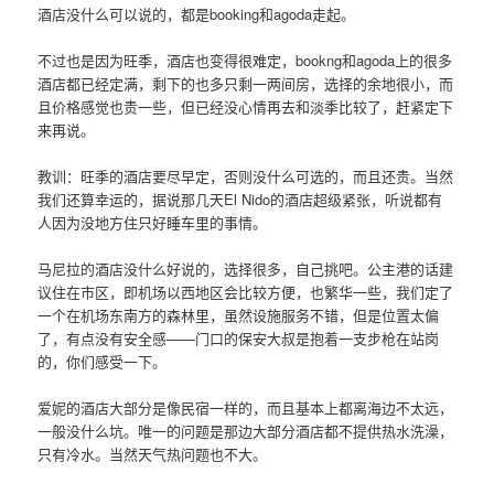
酒店没什么可以说的，都是booking和agoda走起。
不过也是因为旺季，酒店也变得很难定，bookng和agoda上的很多
酒店都已经定满，剩下的也多只剩一两间房，选择的余地很小，而
且价格感觉也贵一些，但已经没心情再去和淡季比较了，赶紧定下
来再说。
教训：旺季的酒店要尽早定，否则没什么可选的，而且还贵。当然
我们还算幸运的，据说那几天El Nido的酒店超级紧张，听说都有
人因为没地方住只好睡车里的事情。
马尼拉的酒店没什么好说的，选择很多，自己挑吧。公主港的话建
议住在市区，即机场以西地区会比较方便，也繁华一些，我们定了
一个在机场东南方的森林里，虽然设施服务不错，但是位置太偏
了，有点没有安全感——门口的保安大叔是抱着一支步枪在站岗
的，你们感受一下。
爱妮的酒店大部分是像民宿一样的，而且基本上都离海边不太远，
一般没什么坑。唯一的问题是那边大部分酒店都不提供热水洗澡，
只有冷水。当然天气热问题也不大。