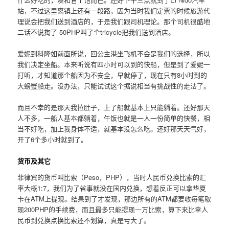
站，不过这里离镇上还有一段路，因为当时我们定票的时候旅游代
理说会把我们送到酒店的，于是我们跟司机理论。那个司机很酷地
二话不说掏了 50PHP叫了个tricycle把我们送到酒店。
爱妮到科隆如前面所说，回公主港坐飞机不会是我们的选择，所以
我们决定坐船。本来听说有四小时可以到的快船，但是到了爱妮一
打听，才知道那个船因为不安全，早就停了，现在只有8小时到的
大螃蟹船走。没办法，只能试试这个据说相当有挑战性的走法了。
而且不幸的是那天我拉肚子，上了船就基本上只能躺着。还好那天
人不多，一船人基本都躺着，午饭也就是一人一份简单的快餐，相
当不好吃，加上我身体不适，就基本没怎么吃。还好那天天气好，
开了6个多小时就到了。
货币及其它
菲律宾的货币叫比索（Peso，PHP），当时人民币兑换比索的汇
率大概1:7，我们为了省事就没在国内兑换，想着反正可以拿华夏
卡在ATM上提现。结果到了才发现，那边所有的ATM都要收每笔取
现200PHP的手续费，而且最多只能提现一万比索，算下来比拿人
民币到兑换点换比索还不划算，真是亏大了。