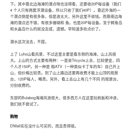
下。其中靠北边海滩的潜点啥也没得看，还要收20P每设备（我们
4 个人只有两套浮潜设备，所以只收了我们40P）。靠近外海的一
个潜点倒是有很多鱼，但是浪太大，另外这里不收钱。而靠南边海
滩的潜点还不错，有很多珊瑚和 鱼。也是20P每设备。至于鳄鱼岛
和水晶岛什么的就没去成，遗憾。早知道多砍点价了。
潜水这次没去，不提。
上了 Luho山看风景，不过这里主要是看东侧的海滩，山上风很
大。上山的方式主要有两种：一是坐Tricycle上去，比较便宜，四
个人才150P。另一种是 租ATV（一种类似卡丁车的车）自己开上
山，但价格比较贵。到了山上路边还要再收费才能上山顶的观景
台，120P每人，略贵。另外，看上去山上有几个不同 的观景台，
分别收费的。
东部的Bulabog海滩风浪很大，很多西方人在这里玩帆板和冲浪，
我们就不尝试了。
购物
D'Mall实在没什么可买的，而且贵得很。