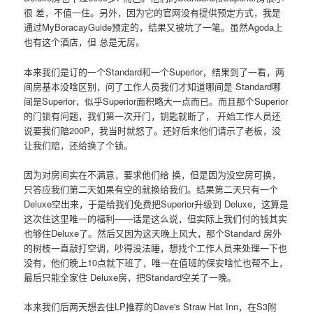
很 差，不值一住。另外，因为它的官网没有提供预定方式，我是
通过MyBoracayGuide预定的，结果又被坑了一笔。虽然Agoda上
也有这个酒店，但 总是无房。
本来我们是订的一个Standard和一个Superior，结果到了一看，两
间房基本没啥区别，问了工作人员我们才知道哪间是 Standard哪
间是Superior，似乎Superior面积略大一点而已。而且那个Superior
的门锁有问题，我们第一次开门，钥匙就断了， 开始工作人员还
说要我们赔200P，我当时就怒了。还好后来他们请示了老板，没
让我们赔，还给换了个锁。
因为对房间实在不满意，要求他们给 换，但是因为没空房可换，
只答应我们第二天如果有空的就换给我们。结果第二天只有一个
Deluxe空出来，于是给我们免费把Superior升级到 Deluxe，这算是
这次住这里唯一的福利——话是这么说，但实际上我们付的钱其实
也够住Deluxe了。然后又因为这天晚上风大，那个Standard 房外
的树枝一直敲打空调，吵得没法睡，想找个工作人员来处理一下也
没有，他们晚上10点就下班了，唯一在值班的保安啥忙也帮不上，
最后只能全家住 Deluxe房，把Standard空关了一晚。
本来我们后两天想去住LP推荐的Dave's Straw Hat Inn，在S3附