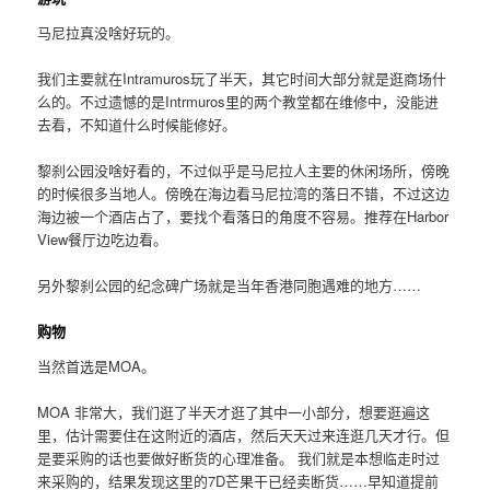
马尼拉真没啥好玩的。
我们主要就在Intramuros玩了半天，其它时间大部分就是逛商场什
么的。不过遗憾的是Intrmuros里的两个教堂都在维修中，没能进
去看，不知道什么时候能修好。
黎刹公园没啥好看的，不过似乎是马尼拉人主要的休闲场所，傍晚
的时候很多当地人。傍晚在海边看马尼拉湾的落日不错，不过这边
海边被一个酒店占了，要找个看落日的角度不容易。推荐在Harbor
View餐厅边吃边看。
另外黎刹公园的纪念碑广场就是当年香港同胞遇难的地方……
购物
当然首选是MOA。
MOA 非常大，我们逛了半天才逛了其中一小部分，想要逛遍这
里，估计需要住在这附近的酒店，然后天天过来连逛几天才行。但
是要采购的话也要做好断货的心理准备。 我们就是本想临走时过
来采购的，结果发现这里的7D芒果干已经卖断货……早知道提前