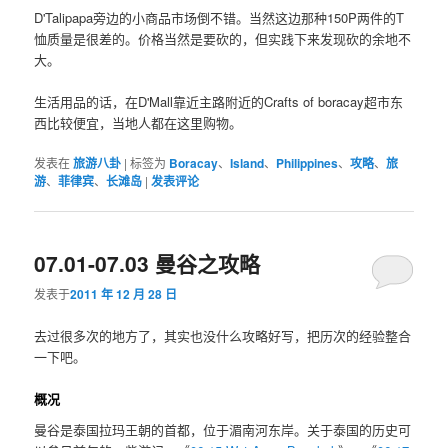
D'Talipapa旁边的小商品市场倒不错。当然这边那种150P两件的T
恤质量是很差的。价格当然是要砍的，但实践下来发现砍的余地不
大。
生活用品的话，在D'Mall靠近主路附近的Crafts of boracay超市东
西比较便宜，当地人都在这里购物。
发表在
旅游八卦
|
标签为
Boracay
、
Island
、
Philippines
、
攻略
、
旅
游
、
菲律宾
、
长滩岛
|
发表评论
07.01-07.03 曼谷之攻略
发表于
2011 年 12 月 28 日
去过很多次的地方了，其实也没什么攻略好写，把历次的经验整合
一下吧。
概况
曼谷是泰国拉玛王朝的首都，位于湄南河东岸。关于泰国的历史可