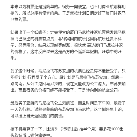
本来以为机票还是挺简单的。宿务一向便宜，也不用像亚航那样用
抢的，所以总能有便宜的票。于是就按计划日期定好了厦门往返马
尼拉的票。
结果出了一个妖蛾子：定完便宜的厦门马尼拉往返机票后发现马尼
拉飞巴拉望的机票有点贵，菲律宾国内航班比国际航班还贵不科
学，怒等降价，结果发现越等越涨，很快就 高达厦门马尼拉往返
的价格了，这才反应过来这是西方的圣诞新年假期，旺季中的旺
季。
到了这个时候，马尼拉飞布苏安加的机票已经贵得不能接受了，只
能把计划 行程反了个方向。原计划是马尼拉飞布苏安加，然后一
路向南，从公主港回马尼拉的，现在只能改为公主港入，布苏安加
出。而且宿务的价格已经不能接受了，于是转向别的航空公司。
最后买了亚航的马尼拉飞公主港航班，而且时间是下午的，浪费了
一天的行程。返程是菲航的布苏安加飞马尼拉，这个倒是早上的，
可以接上当天返回厦门的航班。
抢下机票算了一下，比淡季（行程往后 推半个月）要多花1000出
头软妹币…钱包痛哭中。