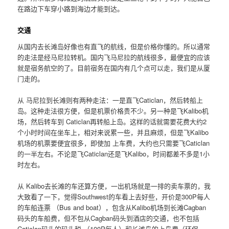
在路边下车穿小路到海边才能到达。
交通
从国内去长滩岛好像也有直飞的航线，但是价格你懂的。所以通常
的走法是经马尼拉转机。国内飞马尼拉的航线很多，最便宜的应该
就是宿务航空的了。目前宿务在国内有几个点可以走，我们是从厦
门走的。
从 马尼拉到长滩则有两种走法：一是直飞Caticlan，然后转船上
岛。这种走法很方便，但是机票价格贵不少。另一种是飞Kalibo机
场，然后转车到 Caticlan再转船上岛。这样的话就需要花费大约2
个小时时间在坐车上，相对来说累一些，并且麻烦，但是飞Kalibo
机场的机票要便宜很多，即使加 上车费，大约也只需要飞Caticlan
的一半左右。不论是飞Caticlan还是飞Kalibo，时间都差不多是1小
时左右。
从 Kalibo去长滩的车还算方便，一出机场就是一排的卖车票的，我
大致看了一下，觉得Southwest的车看上去好些，开价是300P每人
的车船连票 （Bus and boat），包含从Kalibo机场到长滩Cagban
码头的车船费，但不包从Cagban码头到酒店的交通，也不包括
Caticlan码头的码头税 （100P每人）和长滩岛的上岛费（环保