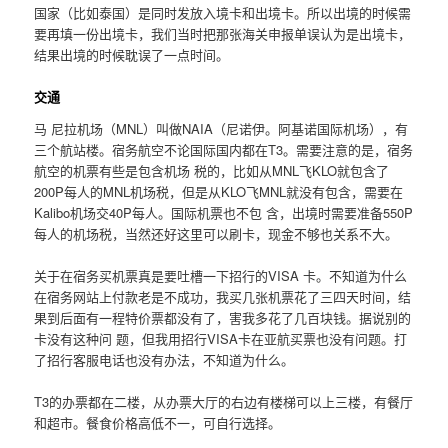
国家（比如泰国）是同时发放入境卡和出境卡。所以出境的时候需
要再填一份出境卡，我们当时把那张海关申报单误认为是出境卡，
结果出境的时候耽误了一点时间。
交通
马 尼拉机场（MNL）叫做NAIA（尼诺伊。阿基诺国际机场），有
三个航站楼。宿务航空不论国际国内都在T3。需要注意的是，宿务
航空的机票有些是包含机场 税的，比如从MNL飞KLO就包含了
200P每人的MNL机场税，但是从KLO飞MNL就没有包含，需要在
Kalibo机场交40P每人。国际机票也不包 含，出境时需要准备550P
每人的机场税，当然还好这里可以刷卡，现金不够也关系不大。
关于在宿务买机票真是要吐槽一下招行的VISA 卡。不知道为什么
在宿务网站上付款老是不成功，我买几张机票花了三四天时间，结
果到后面有一程特价票都没有了，害我多花了几百块钱。据说别的
卡没有这种问 题，但我用招行VISA卡在亚航买票也没有问题。打
了招行客服电话也没有办法，不知道为什么。
T3的办票都在二楼，从办票大厅的右边有楼梯可以上三楼，有餐厅
和超市。餐食价格高低不一，可自行选择。