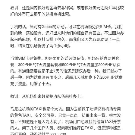
教训：还是国内换好现金再去菲律宾，或者换好美元之类汇率比较
好的外币再去那里的兑换点换比索。
手机的话，当时有Globel的活动，可以在机场领免费SIM卡，我们
到的晚，还怕没有，还好出来时他们的柜台还有营业。不过因为办
起来略麻烦，所以排队排了很久，而我们又因为取现耽误了一点
时，结果在机场折腾了两个多小时。
当然SIM卡是免费，但是要用的话必须充值，机场只给办两种套
餐：300PHP的7天流量套餐和500PHP的7天流量加200PHP话费
的。有通话需要或是不止7天的话还是建议办后一种。我们就办了
后一种，因为话费没有用多少，后面几天就用剩下的200PHP话费
充了流量，用够了十天。
教训：从机场出来赶紧抢占队伍前排办卡。
马尼拉机场的TAXI也是个大坑。因为去前做了功课说有机场专用
的黄色TAXI，安全又可靠，只贵一点点。结果出来一看，根本没
有，不知道是不是因为太晚了，机场门口也没找到给黄TAXI开票
的人。问了几个工作人员，都向我们推荐白TAXI，但是那种都是
不打表的，动不动就要500、700。