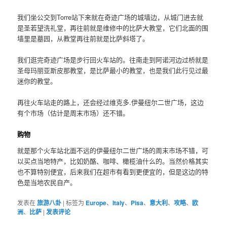
我们坐公交到Torre站下来就在奇迹广场的城墙边，从城门进去就
是圣若望洗礼堂，再往前就是维修中的比萨大教堂，它们北面的围
墙里是墓园，从教堂再往前就是比萨斜塔了。
我们逛完奇迹广场是步行回火车站的。往南走到阿诺河边过桥就是
圣母玛丽亚斯皮那教堂，是比萨最小的教堂，也是我们此行见过最
迷你的教堂。
再往火车站走的路上，还会经过维克多.伊曼纽尔二世广场，这边
有个市场（估计是周末市场）还不错。
购物
就是那个火车站北面不远的伊曼纽尔二世广场的周末市场不错，可
以买点当地特产，比如奶酪、咖啡、橄榄油什么的。当然价格其实
也不算特别便宜，后来我们在超市有看到更便宜的，但是这边的特
色是当地农民自产。
发表在
旅游八卦
|
标签为
Europe
、
Italy
、
Pisa
、
意大利
、
攻略
、
欧
洲
、
比萨
|
发表评论