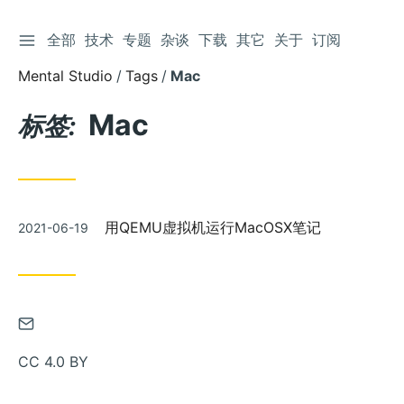
切换侧边栏
全部
技术
专题
杂谈
下载
其它
关于
订阅
跳
到
Mental Studio
Tags
Mac
文
章
Mac
标签:
发
用QEMU虚拟机运行MacOSX笔记
2021-06-19
布
通
过
CC 4.0 BY
邮
件