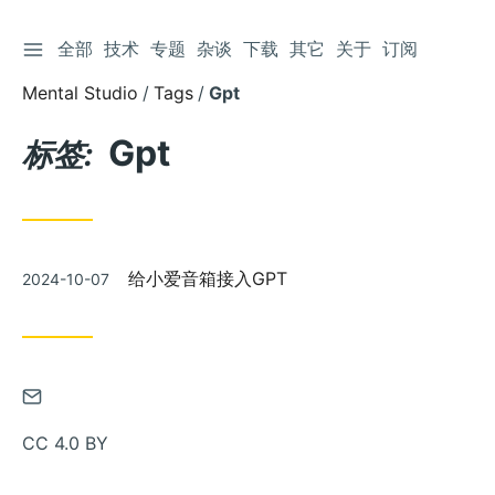
切换侧边栏
全部
技术
专题
杂谈
下载
其它
关于
订阅
跳
到
Mental Studio
Tags
Gpt
文
章
Gpt
标签:
发
给小爱音箱接入GPT
2024-10-07
布
通
过
CC 4.0 BY
邮
件