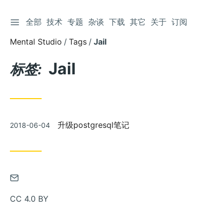
切换侧边栏
全部
技术
专题
杂谈
下载
其它
关于
订阅
跳
到
Mental Studio
Tags
Jail
文
章
Jail
标签:
发
升级postgresql笔记
2018-06-04
布
通
过
CC 4.0 BY
邮
件