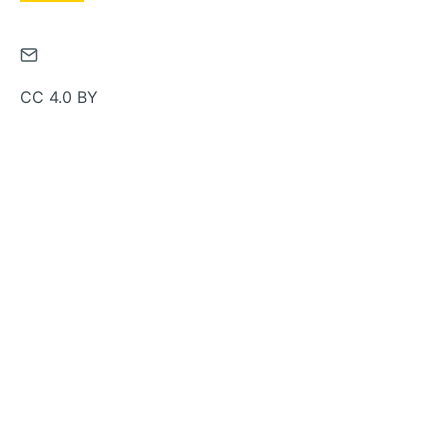
通
过
CC 4.0 BY
邮
件
联
系