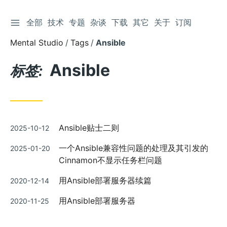
切换侧边栏
全部
技术
专题
杂谈
下载
其它
关于
订阅
跳
到
Mental Studio
Tags
Ansible
文
章
Ansible
标签:
发
Ansible贴士二则
2025-10-12
布
发
一个Ansible兼容性问题的处理及其引发的
2025-01-20
布
Cinnamon不显示任务栏问题
发
用Ansible部署服务器续篇
2020-12-14
布
发
用Ansible部署服务器
2020-11-25
布