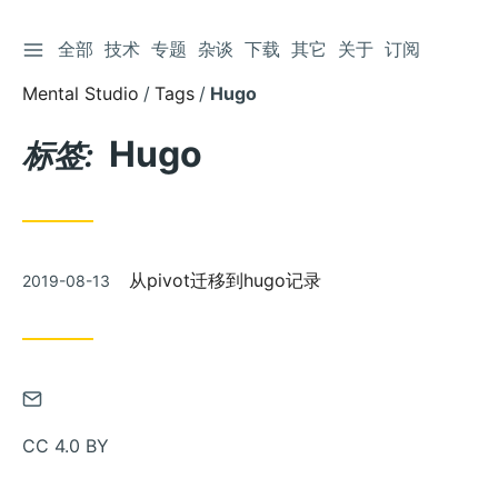
切换侧边栏
全部
技术
专题
杂谈
下载
其它
关于
订阅
跳
到
Mental Studio
Tags
Hugo
文
章
Hugo
标签:
发
从pivot迁移到hugo记录
2019-08-13
布
通
过
CC 4.0 BY
邮
件