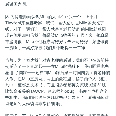
感谢国家啊。
因 为肖老师而认识Milo的人可不止我一个，上个月
Tinyfool来魔都考察，我们一帮人借机去Milo家大吃了一
顿。对了，我们这一帮人就是肖老师所谓 的Milo助威团，
现在你更加相信我们都是被Milo收买的了吧？这一顿真是
丰盛得很，Milo不但程序写得好，书评写得好，菜也做得
一流啊，一桌好菜被 我们几个吃得一干二净。
当然，为了表达我们对肖老师的感谢，我们不但在饭前特
别感谢了一下肖老师——在Milo的提醒下，我们同样也先
感谢 了国家——还在到Milo家后第一时间围观了肖老师的
大作。在Milo三房两厅两卫的豪宅里，摆了两个大书柜，
其中一柜都是技术书，而且很多都是英文原版 或影印版，
比如高爷爷的TAOCP。肖老师的obug一书便也位列这个
书柜中。我们瞻仰过后发现此书已经显旧了，看来Milo对
肖老师的大作读得非常仔细 啊。