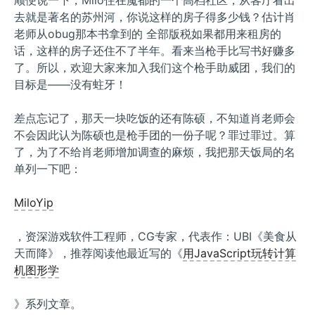
顺便说一下，Milo住在魔都的一个高档社区，从客厅看出
去就是著名的苏州河，你说这样的房子得多少钱？估计肖
老师从obug那本书拿到的 全部版税如果都用来租房的
话，这样的房子还住不了半年。看来当枪手比写书好赚多
了。所以，欢迎大家来加入我们这个枪手助威团，我们的
目标是——没有蛀牙！
差点忘记了，那天一块吃饭的还有陈硕，不知道肖老师会
不会因此认为陈硕也是枪手团的一份子呢？罪过罪过。算
了，为了不给肖老师增加调查的麻烦，我把那天饭局的名
单列一下吧：
MiloYip
，资深游戏软件工程师，CG专家，代表作：UBI《美食从
天而降》，推荐阅读他最近写的《
用JavaScript玩转计算
机图形学
》系列文章。