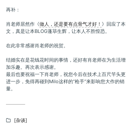
再补：
肖老师居然作《
做人，还是要有点骨气才好！
》回应了本
文，真是让本BLOG蓬荜生辉，让本人不胜惶恐。
在此非常感谢肖老师的祝贺。
结婚实在是花钱花时间的事情，还好有肖老师在为生活增
加乐趣。再次表示感谢。
最后也要祝福一下肖老师，祝您今后在技术上百尺竿头更
进一步，免得再碰到Milo这样的“枪手”来影响您大作的销
量。
分
[杂谈]
类: