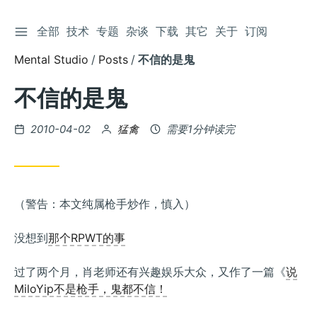
切换侧边栏
全部
技术
专题
杂谈
下载
其它
关于
订阅
跳
到
Mental Studio
Posts
不信的是鬼
文
章
不信的是鬼
发
by
2010-04-02
猛禽
需要1分钟读完
布
（警告：本文纯属枪手炒作，慎入）
没想到
那个RPWT的事
过了两个月，肖老师还有兴趣娱乐大众，又作了一篇《
说
MiloYip不是枪手，鬼都不信！