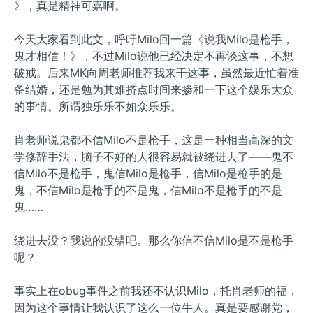
》，真是精神可嘉啊。
今天大家看到此文，呼吁Milo回一篇《说我Milo是枪手，
鬼才相信！》，不过Milo说他已经决定不再谈这事，不想
破戒。后来MK向周老师推荐我来干这事，虽然最近忙着准
备结婚，还是勉为其难挤点时间来掺和一下这个娱乐大众
的事情。所谓独乐乐不如众乐乐。
肖老师说鬼都不信Milo不是枪手，这是一种相当高深的文
学修辞手法，脑子不好的人很容易就被绕进去了——鬼不
信Milo不是枪手，鬼信Milo是枪手，信Milo是枪手的是
鬼，不信Milo是枪手的不是鬼，信Milo不是枪手的不是
鬼……
绕进去没？我说的没错吧。那么你信不信Milo是不是枪手
呢？
事实上在obug事件之前我还不认识Milo，托肖老师的福，
因为这个事情让我认识了这么一位牛人。真是要感谢党，