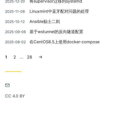
将supervisor迁移到systemd
2025-12-20
布
发
Linuxmint中蓝牙配对问题的处理
2025-11-08
布
发
Ansible贴士二则
2025-10-12
布
发
基于wstunnel的反向隧道配置
2025-09-06
布
发
在CentOS8.5上使用docker-compose
2025-08-02
布
当
页
页
下
1
2
…
28
前
面:
面:
一
页:
页
通
过
CC 4.0 BY
邮
件
联