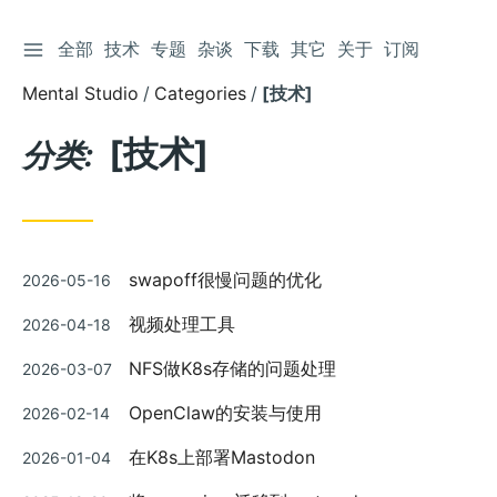
切换侧边栏
全部
技术
专题
杂谈
下载
其它
关于
订阅
跳
到
Mental Studio
Categories
[技术]
文
章
[技术]
分类:
发
swapoff很慢问题的优化
2026-05-16
布
发
视频处理工具
2026-04-18
布
发
NFS做K8s存储的问题处理
2026-03-07
布
发
OpenClaw的安装与使用
2026-02-14
布
发
在K8s上部署Mastodon
2026-01-04
布
发