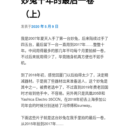
妙兔十年的最后一卷
（上）
发表于
2020 年 5 月 9 日
我是2007年夏天入手了第一台妙兔，后来陆续过手了
四五台，最后留下一台一直用到2017年……整整十
年。中间用得最多的那几年平均每个月要拍掉一卷，
不过后来就用得少了，毕竟随身机再方便也不如手
机。
到了2018年初，感觉回厦门以后拍得太少了，决定精
减器材。于是挑了些器材出来准备送人，这个妙兔是
其中之一，被费老选中了，不过直到2019年费老回国
时才给到他手中，不容易。另外两只是凤凰205B和
Yashica Electro 35CCN，在2018年初去上海参加公
司年会的时候分别送给了冯师傅和sunway。
下面这些片子就是这台妙兔在我手里拍的最后一卷，
从2015年拍到2017年……