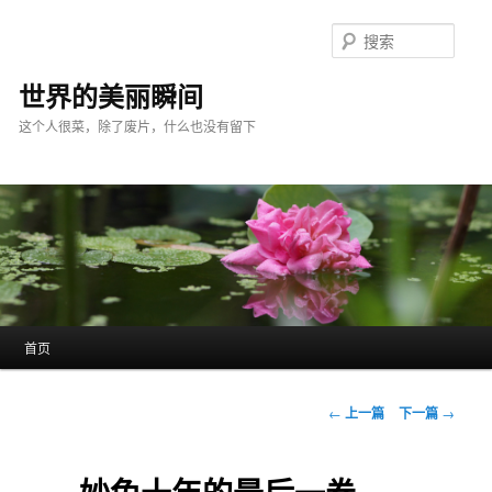
跳
至
搜
主
索
内
世界的美丽瞬间
容
这个人很菜，除了废片，什么也没有留下
区
域
主
首页
页
文
←
上一篇
下一篇
→
章
导
航