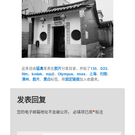
此条目由
猛禽
发表在
胶片
分类目录，并贴了
135
、
D23
、
film
、
kodak
、
mju2
、
Olympus
、
tmax
、
上海
、
扫街
、
漳州
、
胶片
、
黑白
标签。将
固定链接
加入收藏夹。
发表回复
*
您的电子邮箱地址不会被公开。
必填项已用
标注