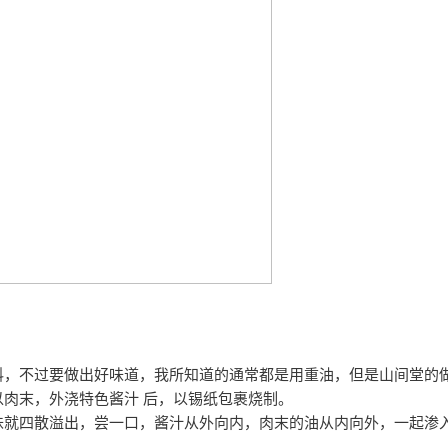
料，不过要做出好味道，我所知道的通常都是用重油，但是山间堂的
以肉末，外浇特色酱汁 后，以锡纸包裹烧制。
味就四散溢出，尝一口，酱汁从外向内，肉末的油从内向外，一起渗