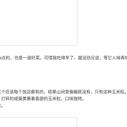
hsai点的，也是一道好菜。可惜我吃得早了，据没劲兄说，等它入味
）
这个应该每个饭店都有的，结果山间堂偏偏就没有，只有这种玉米粒
，打碎的咸蛋黄裹着香甜的玉米粒，口味独特。
吃。