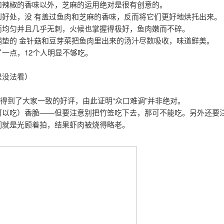
和辣椒的香味以外，芝麻的运用绝对是很有创意的。
到好处，没 有盖过鱼肉和芝麻的香味，反而将它们更好地烘托出来。
而均匀并且几乎无刺，火候也掌握得极好，鱼肉嫩而不碎。
铺垫的 金针菇和豆芽菜把鱼肉里出来的汤汁尽数吸收，味道鲜美。
一点，12个人明显不够吃。
是没法看）
得到了大家一致的好评，由此证明“众口难调”并非绝对。
可以吃）香脆——但要注意别把竹签吃下去，那可不能吃。另外还要
们就是光顾着拍，结果虾肉被烧得略老。