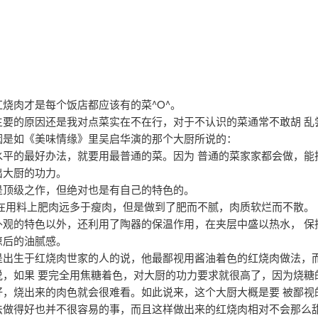
烧肉才是每个饭店都应该有的菜^O^。
主要的原因还是我对点菜实在不在行，对于不认识的菜通常不敢胡 乱
因是如《美味情缘》里吴启华演的那个大厨所说的：
水平的最好办法，就要用最普通的菜。因为 普通的菜家家都会做，能
出大厨的功力。
是顶级之作，但绝对也是有自己的特色的。
然在用料上肥肉远多于瘦肉，但是做到了肥而不腻，肉质软烂而不散。
外观的特色以外，还利用了陶器的保温作用，在夹层中盛以热水， 保
凉后的油腻感。
是出生于红烧肉世家的人的说，他最鄙视用酱油着色的红烧肉做法，而
说，如果 要完全用焦糖着色，对大厨的功力要求就很高了，因为烧糖
好，烧出来的肉色就会很难看。如此说来，这个大厨大概是要 被鄙视
法做得好也并不很容易的事，而且这样做出来的红烧肉相对不会那么