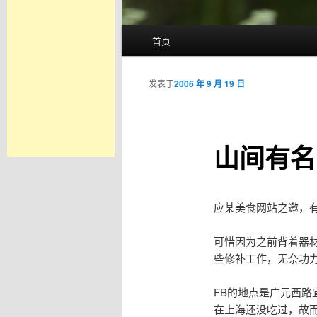
主
首页
页
发表于
2006 年 9 月 19 日
山间有名
应某美食网站之邀，有
可惜因为之前背着器材
些修补工作，无奈功
FB的地点是广元西路
在上海还没吃过，故而