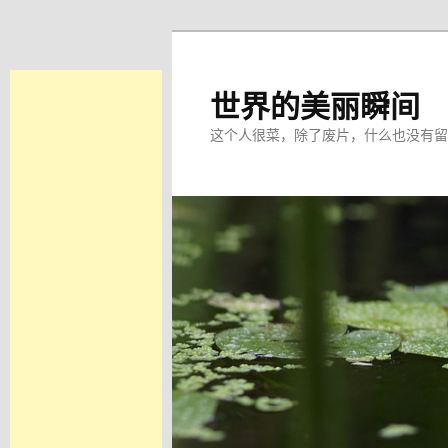
跳
至
主
世界的美丽瞬间
内
这个人很菜，除了废片，什么也没有留
容
区
域