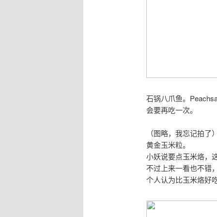
石锅八爪鱼。Peac
会要再吃一次。
（图略，我忘记拍了
黄金玉米粒。
小妖说要点玉米烙，
不过上来一看也不错
个人认为比玉米烙好