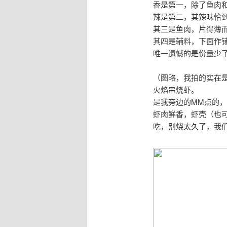
香是第一，除了鱼肉
辣是第二，其辣味恰
其三是鱼肉，片得薄
其四是辅料，下面作
唯一遗憾的是份量少了
（图略，我拍的实在
火焰串烧虾。
是我旁边的MM点的，
虾肉鲜香，虾壳（也
吃，别烧太久了，我