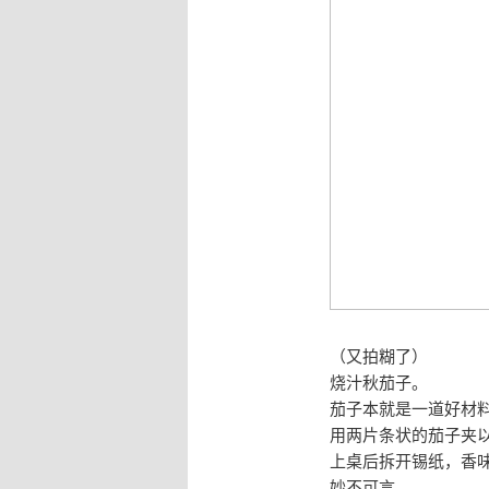
（又拍糊了）
烧汁秋茄子。
茄子本就是一道好材
用两片条状的茄子夹
上桌后拆开锡纸，香
妙不可言。