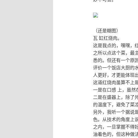
（还是糊图）
瓦 缸红烧肉。
这是我点的，嘿嘿，红
之所以点这个菜，最
悉的。但还有一个原
评价一个饭店大厨的
人更好，才更能体现
这道红烧肉虽算不上
一是在口感 上，虽
二是在盛器上，除了
的温度下，避免了菜
另外，我听一个据说
色。从技术的角度上
之内，一旦掌握不得
油着色的，但这种做