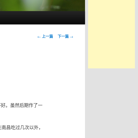
文
←
上一篇
下一篇
→
章
导
航
不好。虽然后期作了一
在南昌吃过几次以外，