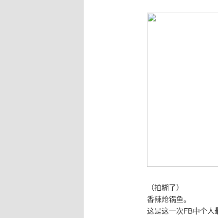
（拍糊了）
香辣炝锅鱼。
这是这一次FB中个人